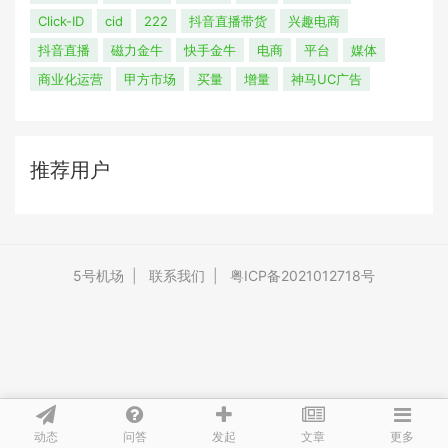
Click-ID
cid
222
抖音直播带货
兴趣电商
抖音直播
磁力金牛
快手金牛
电商
平台
媒体
商业化运营
甲方市场
买量
增量
神马UC广告
推荐用户
5号机场
|
联系我们
|
粤ICP备2021012718号
动态
问答
文章
发起
更多