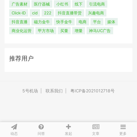
广告素材
医疗器械
小红书
线下
引流电商
Click-ID
cid
222
抖音直播带货
兴趣电商
抖音直播
磁力金牛
快手金牛
电商
平台
媒体
商业化运营
甲方市场
买量
增量
神马UC广告
推荐用户
5号机场
|
联系我们
|
粤ICP备2021012718号
动态
问答
文章
发起
更多